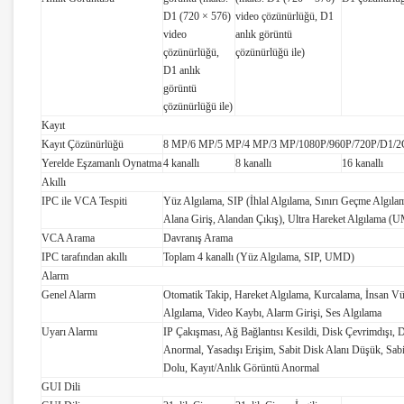
D1 (720 × 576)
video çözünürlüğü, D1
video
anlık görüntü
çözünürlüğü,
çözünürlüğü ile)
D1 anlık
görüntü
çözünürlüğü ile)
Kayıt
Kayıt Çözünürlüğü
8 MP/6 MP/5 MP/4 MP/3 MP/1080P/960P/720P/D1/2
Yerelde Eşzamanlı Oynatma
4 kanallı
8 kanallı
16 kanallı
Akıllı
IPC ile VCA Tespiti
Yüz Algılama, SIP (İhlal Algılama, Sınırı Geçme Algıla
Alana Giriş, Alandan Çıkış), Ultra Hareket Algılama (
VCA Arama
Davranış Arama
IPC tarafından akıllı
Toplam 4 kanallı (Yüz Algılama, SIP, UMD)
Alarm
Genel Alarm
Otomatik Takip, Hareket Algılama, Kurcalama, İnsan V
Algılama, Video Kaybı, Alarm Girişi, Ses Algılama
Uyarı Alarmı
IP Çakışması, Ağ Bağlantısı Kesildi, Disk Çevrimdışı, 
Anormal, Yasadışı Erişim, Sabit Disk Alanı Düşük, Sab
Dolu, Kayıt/Anlık Görüntü Anormal
GUI Dili