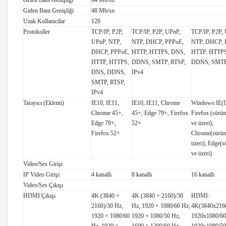
Gelen Bant Genişliği
64 Mb/sn
Giden Bant Genişliği
48 Mb/sn
Uzak Kullanıcılar
128
Protokoller
TCP/IP, P2P,
TCP/IP, P2P, UPnP,
TCP/IP, P2P,
UPnP, NTP,
NTP, DHCP, PPPoE,
NTP, DHCP, 
DHCP, PPPoE,
HTTP, HTTPS, DNS,
HTTP, HTTPS
HTTP, HTTPS,
DDNS, SMTP, RTSP,
DDNS, SMTP
DNS, DDNS,
IPv4
SMTP, RTSP,
IPv4
Tarayıcı (Eklenti)
IE10, IE11,
IE10, IE11, Chrome
Windows:IE(I
Chrome 45+,
45+, Edge 79+, Firefox
Firefox (sürü
Edge 79+,
52+
ve üzeri),
Firefox 52+
Chrome(sürüm
üzeri), Edge(
ve üzeri)
Video/Ses Girişi
IP Video Girişi
4 kanallı
8 kanallı
16 kanallı
Video/Ses Çıkışı
HDMI Çıkışı
4K (3840 ×
4K (3840 × 2160)/30
HDMI:
2160)/30 Hz,
Hz, 1920 × 1080/60 Hz,
4K(3840x2160
1920 × 1080/60
1920 × 1080/50 Hz,
1920x1080/60