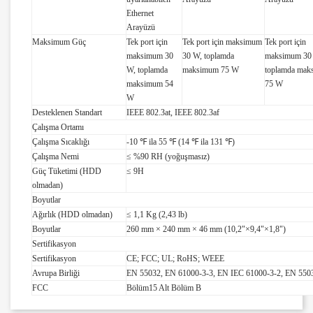
Ethernet
Arayüzü
Maksimum Güç
Tek port için
Tek port için maksimum
Tek port için
maksimum 30
30 W, toplamda
maksimum 30
W, toplamda
maksimum 75 W
toplamda ma
maksimum 54
75 W
W
Desteklenen Standart
IEEE 802.3at, IEEE 802.3af
Çalışma Ortamı
Çalışma Sıcaklığı
-10 ℉ ila 55 ℉ (14 ℉ ila 131 ℉)
Çalışma Nemi
≤ %90 RH (yoğuşmasız)
Güç Tüketimi (HDD
≤ 9H
olmadan)
Boyutlar
Ağırlık (HDD olmadan)
≤ 1,1 Kg (2,43 lb)
Boyutlar
260 mm × 240 mm × 46 mm (10,2"×9,4"×1,8")
Sertifikasyon
Sertifikasyon
CE; FCC; UL; RoHS; WEEE
Avrupa Birliği
EN 55032, EN 61000-3-3, EN IEC 61000-3-2, EN 550
FCC
Bölüm15 Alt Bölüm B