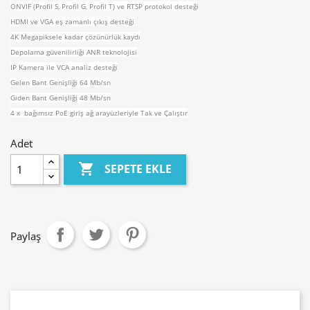
ONVIF (Profil S, Profil G, Profil T) ve RTSP protokol desteği
HDMI ve VGA eş zamanlı çıkış desteği
4K Megapiksele kadar çözünürlük kaydı
Depolama güvenilirliği ANR teknolojisi
IP Kamera ile VCA analiz desteği
Gelen Bant Genişliği 64 Mb/sn
Giden Bant Genişliği 48 Mb/sn
4 x bağımsız PoE giriş ağ arayüzleriyle Tak ve Çalıştır
Adet

SEPETE EKLE
Paylaş