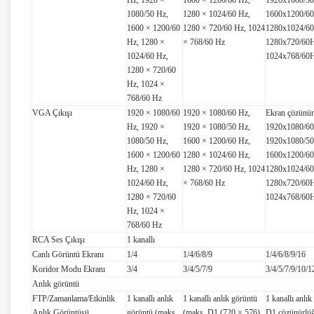
Hz, 1920 ×
1600 × 1200/60 Hz,
1920x1080/50
1080/50 Hz,
1280 × 1024/60 Hz,
1600x1200/60
1600 × 1200/60
1280 × 720/60 Hz, 1024
1280x1024/60
Hz, 1280 ×
× 768/60 Hz
1280x720/60H
1024/60 Hz,
1024x768/60
1280 × 720/60
Hz, 1024 ×
768/60 Hz
VGA Çıkışı
1920 × 1080/60
1920 × 1080/60 Hz,
Ekran çözünür
Hz, 1920 ×
1920 × 1080/50 Hz,
1920x1080/60
1080/50 Hz,
1600 × 1200/60 Hz,
1920x1080/50
1600 × 1200/60
1280 × 1024/60 Hz,
1600x1200/60
Hz, 1280 ×
1280 × 720/60 Hz, 1024
1280x1024/60
1024/60 Hz,
× 768/60 Hz
1280x720/60H
1280 × 720/60
1024x768/60
Hz, 1024 ×
768/60 Hz
RCA Ses Çıkışı
1 kanallı
Canlı Görüntü Ekranı
1/4
1/4/6/8/9
1/4/6/8/9/16
Koridor Modu Ekranı
3/4
3/4/5/7/9
3/4/5/7/9/10/1
Anlık görüntü
FTP/Zamanlama/Etkinlik
1 kanallı anlık
1 kanallı anlık görüntü
1 kanallı anlık
Anlık Görüntüsü
görüntü (maks.
(maks. D1 (720 × 576)
D1 çözünürlüğ