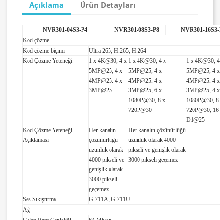
Açıklama
Ürün Detayları
NVR301-04S3-P4
NVR301-08S3-P8
NVR301-16S3-
Kod çözme
Kod çözme biçimi
Ultra 265, H.265, H.264
Kod Çözme Yeteneği
1 x 4K@30, 4 x
1 x 4K@30, 4 x
1 x 4K@30, 4
5MP@25, 4 x
5MP@25, 4 x
5MP@25, 4 x
4MP@25, 4 x
4MP@25, 4 x
4MP@25, 4 x
3MP@25
3MP@25, 6 x
3MP@25, 4 x
1080P@30, 8 x
1080P@30, 8
720P@30
720P@30, 16
D1@25
Kod Çözme Yeteneği
Her kanalın
Her kanalın çözünürlüğü
Açıklaması
çözünürlüğü
uzunluk olarak 4000
uzunluk olarak
pikseli ve genişlik olarak
4000 pikseli ve
3000 pikseli geçemez
genişlik olarak
3000 pikseli
geçemez
Ses Sıkıştırma
G.711A, G.711U
Ağ