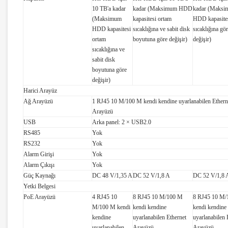
10 TB'a kadar
kadar (Maksimum HDD
kadar (Maks
(Maksimum
kapasitesi ortam
HDD kapasites
HDD kapasitesi
sıcaklığına ve sabit disk
sıcaklığına gö
ortam
boyutuna göre değişir)
değişir)
sıcaklığına ve
sabit disk
boyutuna göre
değişir)
Harici Arayüz
Ağ Arayüzü
1 RJ45 10 M/100 M kendi kendine uyarlanabilen Ethern
Arayüzü
USB
Arka panel: 2 × USB2.0
RS485
Yok
RS232
Yok
Alarm Girişi
Yok
Alarm Çıkışı
Yok
Güç Kaynağı
DC 48 V/1,35 A
DC 52 V/1,8 A
DC 52 V/1,8 
Yetki Belgesi
PoE Arayüzü
4 RJ45 10
8 RJ45 10 M/100 M
8 RJ45 10 M
M/100 M kendi
kendi kendine
kendi kendine
kendine
uyarlanabilen Ethernet
uyarlanabilen 
uyarlanabilen
Arayüzü
Arayüzü