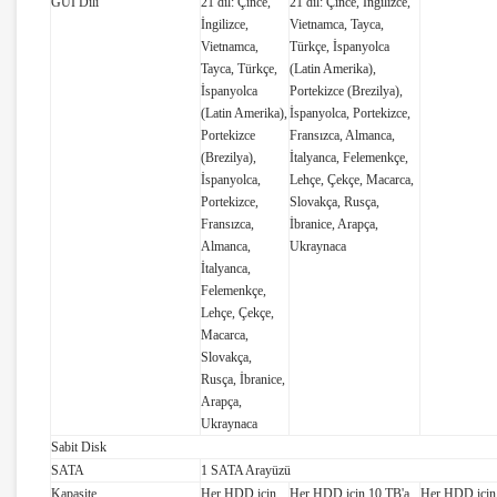
GUI Dili
21 dil: Çince,
21 dil: Çince, İngilizce,
İngilizce,
Vietnamca, Tayca,
Vietnamca,
Türkçe, İspanyolca
Tayca, Türkçe,
(Latin Amerika),
İspanyolca
Portekizce (Brezilya),
(Latin Amerika),
İspanyolca, Portekizce,
Portekizce
Fransızca, Almanca,
(Brezilya),
İtalyanca, Felemenkçe,
İspanyolca,
Lehçe, Çekçe, Macarca,
Portekizce,
Slovakça, Rusça,
Fransızca,
İbranice, Arapça,
Almanca,
Ukraynaca
İtalyanca,
Felemenkçe,
Lehçe, Çekçe,
Macarca,
Slovakça,
Rusça, İbranice,
Arapça,
Ukraynaca
Sabit Disk
SATA
1 SATA Arayüzü
Kapasite
Her HDD için
Her HDD için 10 TB'a
Her HDD için