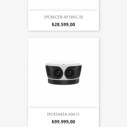
IPC86CEB-AF18KC-I0
₺28.599,00
IPC8544EA-KM-I1
₺99.999,00