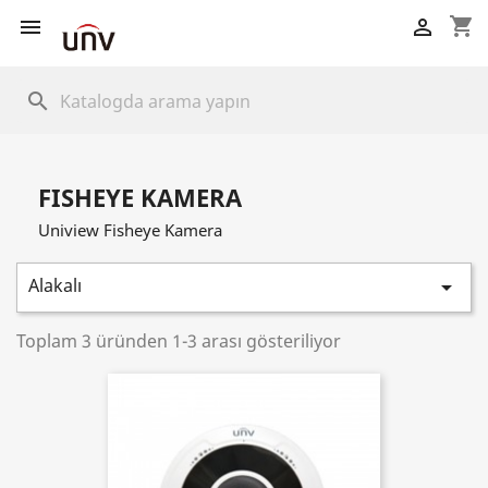
shopping_cart


search
FISHEYE KAMERA
Uniview Fisheye Kamera
Alakalı

Toplam 3 üründen 1-3 arası gösteriliyor