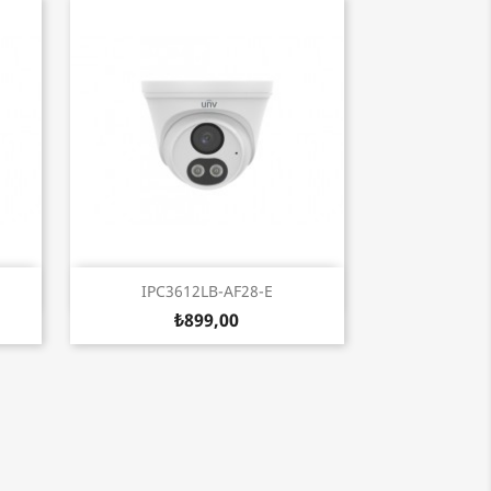
Hızlı Görünüm

IPC3612LB-AF28-E
₺899,00