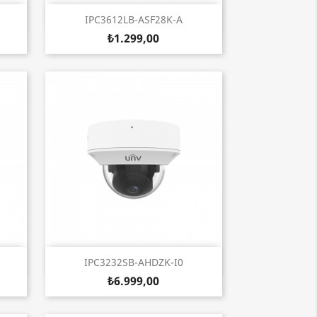
Hızlı Görünüm

IPC3612LB-ASF28K-A
₺1.299,00
Hızlı Görünüm

IPC3232SB-AHDZK-I0
₺6.999,00