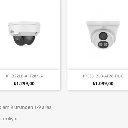
Hızlı Görünüm
Hızlı Görünüm


IPC322LB-ASF28K-A
IPC3612LB-AF28-DL-E
₺1.299,00
₺1.099,00
plam 9 üründen 1-9 arası
teriliyor