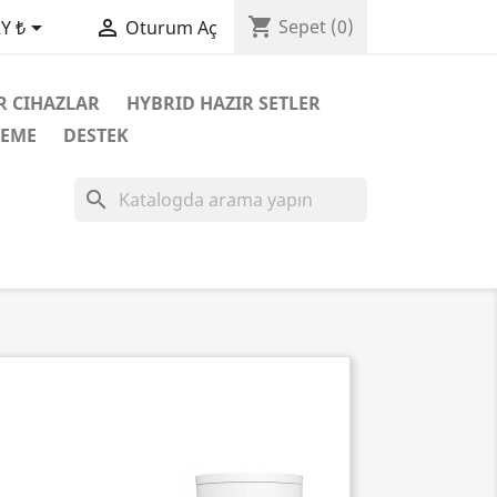
shopping_cart


Sepet
(0)
Y ₺
Oturum Aç
R CIHAZLAR
HYBRID HAZIR SETLER
ZEME
DESTEK
search