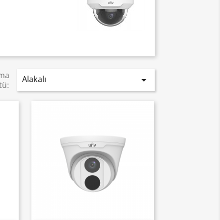
ama
Alakalı

tü: