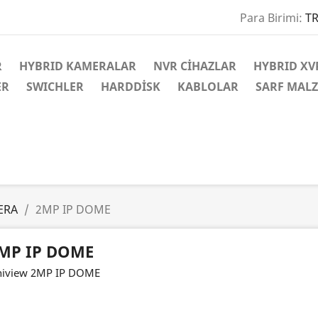
Para Birimi:
TR
R
HYBRID KAMERALAR
NVR CİHAZLAR
HYBRID XV
ER
SWICHLER
HARDDİSK
KABLOLAR
SARF MAL
ERA
2MP IP DOME
MP IP DOME
iview 2MP IP DOME