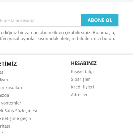
tediğiniz bir zaman abonelikten çıkabilirsiniz. Bu amaçla,
tfen yasal uyarılar kısmındaki iletişim bilgilerimizi bulun.
ETIMIZ
HESABINIZ
Kişisel bilgi
at
Siparişler
Uyarı
Kredi fişleri
ım koşulları
Adresler
mızda
yöntemleri
li Satış Sözleşmesi
 iletişime geçin
ritası