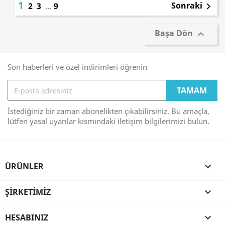
1
Sonraki
2
3
…
9

Başa Dön

Son haberleri ve özel indirimleri öğrenin
İstediğiniz bir zaman abonelikten çıkabilirsiniz. Bu amaçla,
lütfen yasal uyarılar kısmındaki iletişim bilgilerimizi bulun.
ÜRÜNLER

ŞIRKETIMIZ

HESABINIZ
