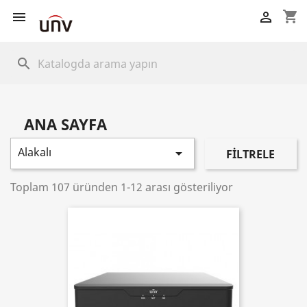
shopping_cart


search
ANA SAYFA
Alakalı

FILTRELE
Toplam 107 üründen 1-12 arası gösteriliyor