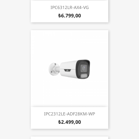
IPC6312LR-AX4-VG
₺6.799,00
IPC2312LE-ADF28KM-WP
₺2.499,00