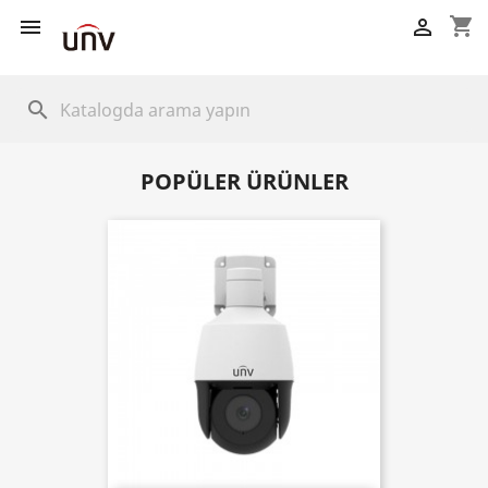
shopping_cart


search
POPÜLER ÜRÜNLER